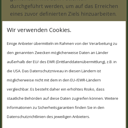
durchgeführt werden, um auf das Erreichen
eines zuvor definierten Ziels hinzuarbeiten.
Als Teil der Therapie kann der
Wir verwenden Cookies.
Ergotherapeut, abhängig von den
Einige Anbieter übermitteln im Rahmen von der Verarbeitung zu
Bedürfnissen des Patienten, sowohl
verschiedenste Übungen mit diesem
den genannten Zwecken möglicherweise Daten an Länder
durchführen als auch unterschiedliche
außerhalb der EU/ des EWR (Drittlanddatenübermittlung), z.B. in
Hilfsmittel zum Einsatz bringen.
die USA. Das Datenschutzniveau in diesen Ländern ist
möglicherweise nicht mit dem in den EU-/EWR-Ländern
Ziel einer erfolgreichen Ergotherapie muss
vergleichbar. Es besteht daher ein erhöhtes Risiko, dass
es immer sein, die Möglichkeiten des
Patienten zur Teilhabe am sozio-
staatliche Behörden auf diese Daten zugreifen können. Weitere
kulturellen Leben zu erhalten und nach
Informationen zu Sicherheitsgarantien finden Sie in den
Möglichkeit zu verbessern.
Datenschutzrichtlinien des jeweiligen Anbieters.