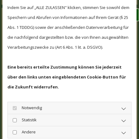
Indem Sie auf „ALLE ZULASSEN" klicken, stimmen Sie sowohl dem
Wha
Speichern und Abrufen von Informationen auf Ihrem Gerät (§ 25
Was ist für eine auf lange
Abs. 1 TDDDG) sowie der anschließenden Datenverarbeitung für
Sicht erfolgreiche
die nachfolgend dargestellten bzw. die von Ihnen ausgewählten
Ergotherapie wichtig?
Verarbeitungszwecke zu (Art 6 Abs. 1 lit. a. DSGVO).
Für den möglichst schnellen und auch für
den langfristigen Erfolg einer Ergotherapie
Eine bereits erteilte Zustimmung können Sie jederzeit
sind vor allem zwei Faktoren
über den links unten eingeblendeten Cookie-Button für
ausschlaggebend.
die Zukunft widerrufen.
Zunächst einmal ist es unerlässlich, dass
der behandelnde Ergotherapeut die
Notwendig
innerhalb der Therapie-Maßnahmen und
Statistik
Übungen individuell auf die Bedürfnisse
des Patienten abstimmt. Darüber hinaus
Andere
müssen optional geeignete Hilfsmittel zum