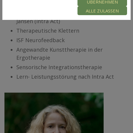
ÜBERNEHMEN
Pädiatrie
ALLE ZULASSEN
Verhaltensorientierte Therapie nach Prof.
Jansen (Intra Act)
Therapeutische Klettern
ISF Neurofeedback
Angewandte Kunsttherapie in der
Ergotherapie
Sensorische Integrationstherapie
Lern- Leistungsstörung nach Intra Act