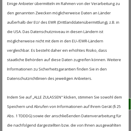
Einige Anbieter übermitteln im Rahmen von der Verarbeitung zu
den genannten Zwecken möglicherweise Daten an Länder
außerhalb der EU/ des EWR (Drittlanddatenübermittlung), z.B. in
die USA. Das Datenschutzniveau in diesen Ländern ist
möglicherweise nicht mit dem in den EU-/EWR-Ländern
Magdalena Zetka
vergleichbar. Es besteht daher ein erhöhtes Risiko, dass
staatliche Behörden auf diese Daten zugreifen können. Weitere
Pädiatrie
Informationen zu Sicherheitsgarantien finden Sie in den
Psychiatrie
Datenschutzrichtlinien des jeweiligen Anbieters.
Spieltherapie
Autismus
Indem Sie auf „ALLE ZULASSEN" klicken, stimmen Sie sowohl dem
Wha
Speichern und Abrufen von Informationen auf Ihrem Gerät (§ 25
Abs. 1 TDDDG) sowie der anschließenden Datenverarbeitung für
die nachfolgend dargestellten bzw. die von Ihnen ausgewählten