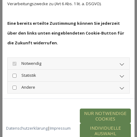
Verarbeitungszwecke zu (Art 6 Abs. 1 lit. a. DSGVO).
Eine bereits erteilte Zustimmung können Sie jederzeit
über den links unten eingeblendeten Cookie-Button für
die Zukunft widerrufen.
Notwendig
Statistik
Andere
NUR NOTWENDIGE
Jessica Ranis
COOKIES
INDIVIDUELLE
Datenschutzerklärung
|
Impressum
zertifizierte Neurofeedback Therapeutin
AUSWAHL